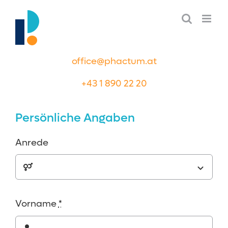
Skip
to
content
office@phactum.at
+43 1 890 22 20
Persönliche Angaben
Anrede
Vorname
*