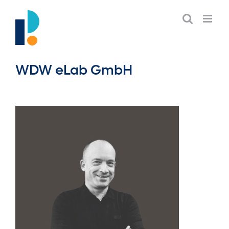
Skip
to
content
WDW eLab GmbH